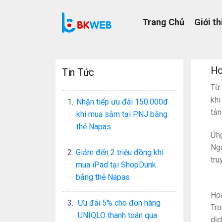
Skip
to
Trang Chủ
Giới th
content
Ho
Tin Tức
Từ 
khi
1.
Nhận tiếp ưu đãi 150.000đ
tản
khi mua sắm tại PNJ bằng
thẻ Napas
Ứng
Ngâ
2.
Giảm đến 2 triệu đồng khi
tru
mua iPad tại ShopDunk
bằng thẻ Napas
Hoà
3.
Ưu đãi 5% cho đơn hàng
Tro
UNIQLO thanh toán qua
dịc