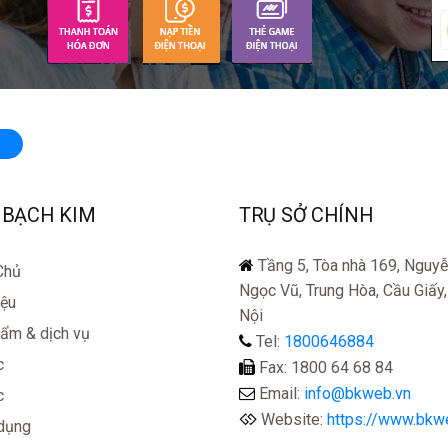
 BẠCH KIM
TRỤ SỞ CHÍNH
Tầng 5, Tòa nhà 169, Nguy
Chủ
Ngọc Vũ, Trung Hòa, Cầu Giấy
iệu
Nội
ẩm & dịch vụ
Tel:
1800646884
c
Fax: 1800 64 68 84
Email:
info@bkweb.vn
c
Website:
https://www.bkw
dụng