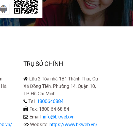
TRỤ SỞ CHÍNH
ễn
Lầu 2 Tòa nhà 1B1 Thành Thái, Cư
, Hà
Xá Đồng Tiến, Phường 14, Quận 10,
TP. Hồ Chí Minh.
Tel:
1800646884
Fax: 1800 64 68 84
Email:
info@bkweb.vn
eb.vn/
Website:
https://www.bkweb.vn/