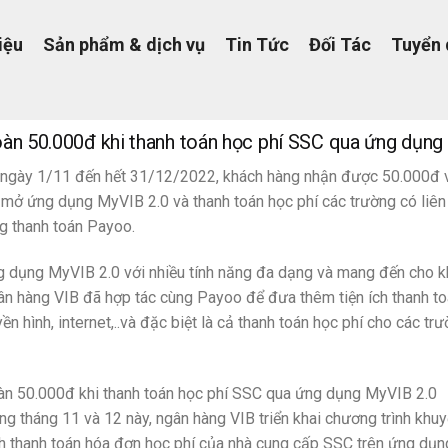
iệu
Sản phẩm & dịch vụ
Tin Tức
Đối Tác
Tuyển
àn 50.000đ khi thanh toán học phí SSC qua ứng dụng
ngày 1/11 đến hết 31/12/2022, khách hàng nhận được 50.000đ và
 mở ứng dụng MyVIB 2.0 và thanh toán học phí các trường có liên
g thanh toán Payoo.
 dụng MyVIB 2.0 với nhiều tính năng đa dạng và mang đến cho khác
n hàng VIB đã hợp tác cùng Payoo để đưa thêm tiện ích thanh toá
yền hình, internet,..và đặc biệt là cả thanh toán học phí cho các trư
n 50.000đ khi thanh toán học phí SSC qua ứng dụng MyVIB 2.0
ng tháng 11 và 12 này, ngân hàng VIB triển khai chương trình khu
h thanh toán hóa đơn học phí của nhà cung cấp SSC trên ứng dụn