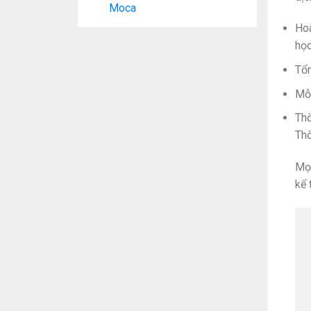
Moca
Hoà
học
Tổn
Mỗi
Thờ
Thờ
Mọi
kể 