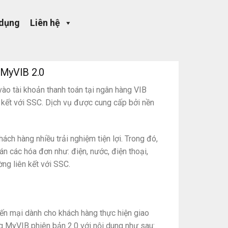
 dụng
Liên hệ
 MyVIB 2.0
o tài khoản thanh toán tại ngân hàng VIB
 kết với SSC. Dịch vụ được cung cấp bởi nền
h hàng nhiều trải nghiệm tiện lợi. Trong đó,
n các hóa đơn như: điện, nước, điện thoại,
ờng liên kết với SSC.
yến mại dành cho khách hàng thực hiện giao
g MyVIB phiên bản 2.0 với nội dung như sau: